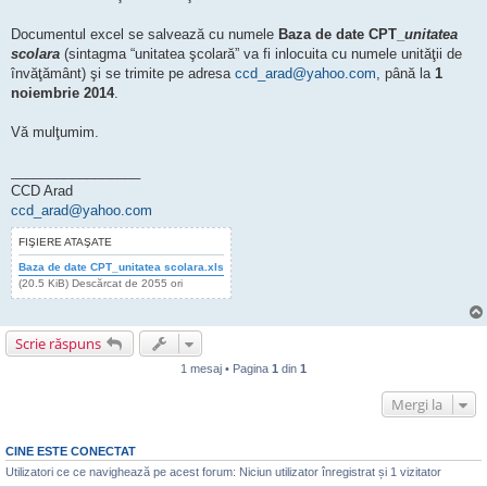
Documentul excel se salvează cu numele
Baza de date CPT_
unitatea
scolara
(sintagma “unitatea şcolară” va fi inlocuita cu numele unităţii de
învăţământ) şi se trimite pe adresa
ccd_arad@yahoo.com
, până la
1
noiembrie 2014
.
Vă mulţumim.
_________________
CCD Arad
ccd_arad@yahoo.com
FIŞIERE ATAŞATE
Baza de date CPT_unitatea scolara.xls
(20.5 KiB) Descărcat de 2055 ori
Scrie răspuns
1 mesaj • Pagina
1
din
1
Mergi la
CINE ESTE CONECTAT
Utilizatori ce ce navighează pe acest forum: Niciun utilizator înregistrat și 1 vizitator