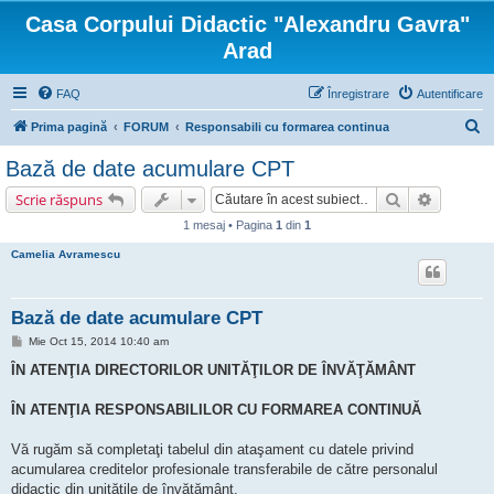
Casa Corpului Didactic "Alexandru Gavra"
Arad
FAQ
Înregistrare
Autentificare
C
Prima pagină
FORUM
Responsabili cu formarea continua
ă
Bază de date acumulare CPT
u
Căutare
Căutare 
Scrie răspuns
t
1 mesaj • Pagina
1
din
1
a
Camelia Avramescu
r
e
Bază de date acumulare CPT
M
Mie Oct 15, 2014 10:40 am
e
s
ÎN ATENŢIA DIRECTORILOR UNITĂŢILOR DE ÎNVĂŢĂMÂNT
a
j
ÎN ATENŢIA RESPONSABILILOR CU FORMAREA CONTINUĂ
Vă rugăm să completaţi tabelul din ataşament cu datele privind
acumularea creditelor profesionale transferabile de către personalul
didactic din unităţile de învăţământ.