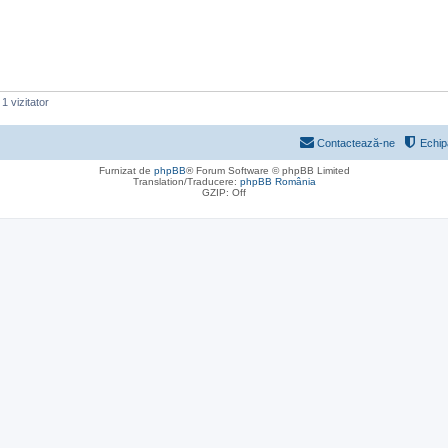
1 vizitator
Contactează-ne
Echip
Furnizat de
phpBB
® Forum Software © phpBB Limited
Translation/Traducere:
phpBB România
GZIP: Off