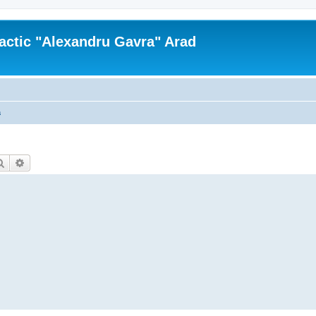
actic "Alexandru Gavra" Arad
a
Căutare
Căutare avansată