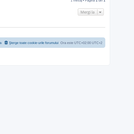
1 mesaj • Pagina
1
din
1
s
Mergi la
a
Şterge toate cookie-urile forumului
Ora este UTC+02:00 UTC+2