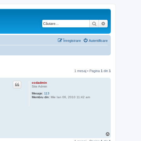
Căutare
Căutare avansată
Înregistrare
Autentificare
1 mesaj • Pagina
1
din
1
ccdadmin
Site Admin
Mesaje:
113
Membru din:
Mie Ian 06, 2010 11:42 am
S
u