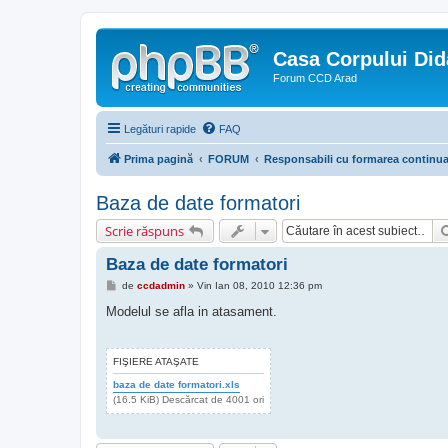
Casa Corpului Did
Forum CCD Arad
Legături rapide
FAQ
Prima pagină
FORUM
Responsabili cu formarea continu
Baza de date formatori
Scrie răspuns
Baza de date formatori
M
de
ccdadmin
»
Vin Ian 08, 2010 12:36 pm
e
s
Modelul se afla in atasament.
a
j
FIŞIERE ATAŞATE
baza de date formatori.xls
(16.5 KiB) Descărcat de 4001 ori