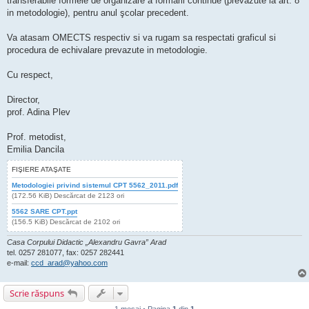
transferabile formele de organizare a formării continue (prevăzute la art. 8
in metodologie), pentru anul şcolar precedent.
Va atasam OMECTS respectiv si va rugam sa respectati graficul si
procedura de echivalare prevazute in metodologie.
Cu respect,
Director,
prof. Adina Plev
Prof. metodist,
Emilia Dancila
FIŞIERE ATAŞATE
Metodologiei privind sistemul CPT 5562_2011.pdf
(172.56 KiB) Descărcat de 2123 ori
5562 SARE CPT.ppt
(156.5 KiB) Descărcat de 2102 ori
Casa Corpului Didactic „Alexandru Gavra” Arad
tel. 0257 281077, fax: 0257 282441
e-mail:
ccd_arad@yahoo.com
Scrie răspuns