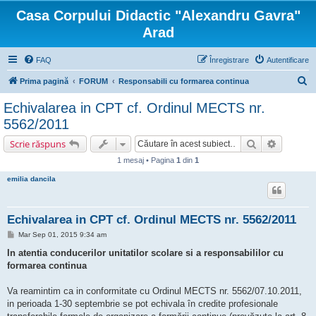
Casa Corpului Didactic "Alexandru Gavra"
Arad
FAQ
Înregistrare
Autentificare
C
Prima pagină
FORUM
Responsabili cu formarea continua
ă
Echivalarea in CPT cf. Ordinul MECTS nr.
u
5562/2011
t
Căutare
Căutare 
Scrie răspuns
a
1 mesaj • Pagina
1
din
1
r
emilia dancila
e
Echivalarea in CPT cf. Ordinul MECTS nr. 5562/2011
M
Mar Sep 01, 2015 9:34 am
e
s
In atentia conducerilor unitatilor scolare si a responsabililor cu
a
formarea continua
j
Va reamintim ca in conformitate cu Ordinul MECTS nr. 5562/07.10.2011,
in perioada 1-30 septembrie se pot echivala în credite profesionale