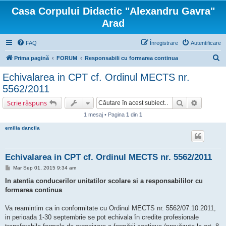
Casa Corpului Didactic "Alexandru Gavra"
Arad
FAQ
Înregistrare
Autentificare
C
Prima pagină
FORUM
Responsabili cu formarea continua
ă
Echivalarea in CPT cf. Ordinul MECTS nr.
u
5562/2011
t
Căutare
Căutare 
Scrie răspuns
a
1 mesaj • Pagina
1
din
1
r
emilia dancila
e
Echivalarea in CPT cf. Ordinul MECTS nr. 5562/2011
M
Mar Sep 01, 2015 9:34 am
e
s
In atentia conducerilor unitatilor scolare si a responsabililor cu
a
formarea continua
j
Va reamintim ca in conformitate cu Ordinul MECTS nr. 5562/07.10.2011,
in perioada 1-30 septembrie se pot echivala în credite profesionale