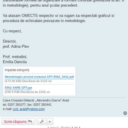
transferabile formele de organizare a formării continue (prevăzute la art. 8
in metodologie), pentru anul şcolar precedent.
Va atasam OMECTS respectiv si va rugam sa respectati graficul si
procedura de echivalare prevazute in metodologie.
Cu respect,
Director,
prof. Adina Plev
Prof. metodist,
Emilia Dancila
FIŞIERE ATAŞATE
Metodologiei privind sistemul CPT 5562_2011.pdf
(172.56 KiB) Descărcat de 2122 ori
5562 SARE CPT.ppt
(156.5 KiB) Descărcat de 2100 ori
Casa Corpului Didactic „Alexandru Gavra” Arad
tel. 0257 281077, fax: 0257 282441
e-mail:
ccd_arad@yahoo.com
Scrie răspuns