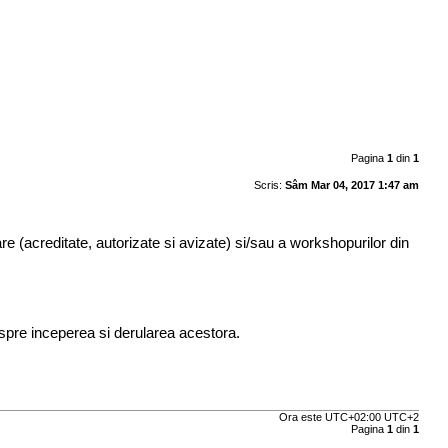
Pagina
1
din
1
Scris:
Sâm Mar 04, 2017 1:47 am
are (acreditate, autorizate si avizate) si/sau a workshopurilor din
espre inceperea si derularea acestora.
Ora este UTC+02:00 UTC+2
Pagina
1
din
1