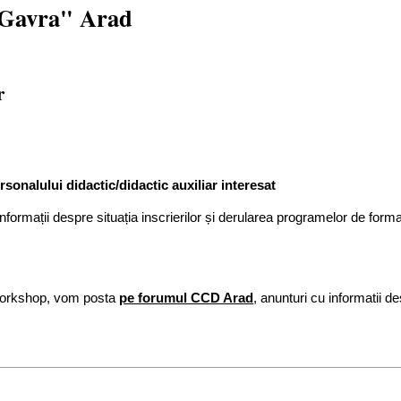
 Gavra" Arad
r
rsonalului didactic/didactic auxiliar interesat
informații despre situația inscrierilor și derularea programelor de form
v workshop, vom posta
pe forumul CCD Arad
, anunturi cu informatii d