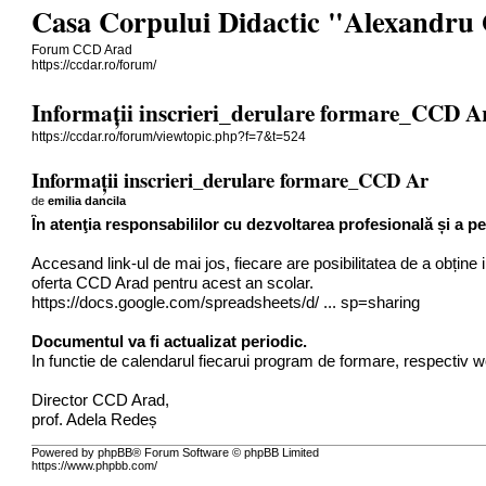
Casa Corpului Didactic "Alexandru
Forum CCD Arad
https://ccdar.ro/forum/
Informații inscrieri_derulare formare_CCD A
https://ccdar.ro/forum/viewtopic.php?f=7&t=524
Informații inscrieri_derulare formare_CCD Ar
de
emilia dancila
În atenţia responsabililor cu dezvoltarea profesională și a pe
Accesand link-ul de mai jos, fiecare are posibilitatea de a obține 
oferta CCD Arad pentru acest an scolar.
https://docs.google.com/spreadsheets/d/ ... sp=sharing
Documentul va fi actualizat periodic.
In functie de calendarul fiecarui program de formare, respecti
Director CCD Arad,
prof. Adela Redeș
Powered by phpBB® Forum Software © phpBB Limited
https://www.phpbb.com/