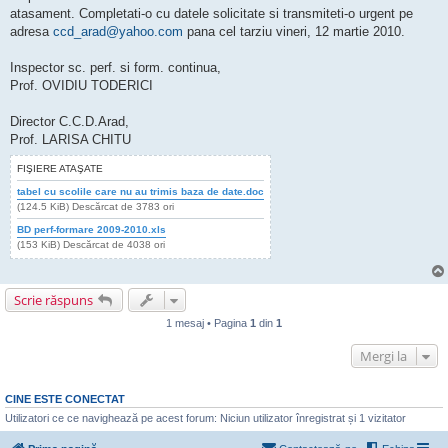
atasament. Completati-o cu datele solicitate si transmiteti-o urgent pe
adresa
ccd_arad@yahoo.com
pana cel tarziu vineri, 12 martie 2010.
Inspector sc. perf. si form. continua,
Prof. OVIDIU TODERICI
Director C.C.D.Arad,
Prof. LARISA CHITU
FIŞIERE ATAŞATE
tabel cu scolile care nu au trimis baza de date.doc
(124.5 KiB) Descărcat de 3783 ori
BD perf-formare 2009-2010.xls
(153 KiB) Descărcat de 4038 ori
Scrie răspuns
1 mesaj • Pagina
1
din
1
Mergi la
CINE ESTE CONECTAT
Utilizatori ce ce navighează pe acest forum: Niciun utilizator înregistrat și 1 vizitator