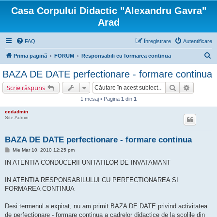
Casa Corpului Didactic "Alexandru Gavra"
Arad
FAQ
Înregistrare
Autentificare
C
Prima pagină
FORUM
Responsabili cu formarea continua
ă
BAZA DE DATE perfectionare - formare continua
u
Căutare
Căutare 
Scrie răspuns
t
1 mesaj • Pagina
1
din
1
a
ccdadmin
r
Site Admin
e
BAZA DE DATE perfectionare - formare continua
M
Mie Mar 10, 2010 12:25 pm
e
s
IN ATENTIA CONDUCERII UNITATILOR DE INVATAMANT
a
j
IN ATENTIA RESPONSABILULUI CU PERFECTIONAREA SI
FORMAREA CONTINUA
Desi termenul a expirat, nu am primit BAZA DE DATE privind activitatea
de perfectionare - formare continua a cadrelor didactice de la scolile din