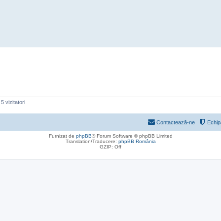
5 vizitatori
Contactează-ne
Echip
Furnizat de
phpBB
® Forum Software © phpBB Limited
Translation/Traducere:
phpBB România
GZIP: Off