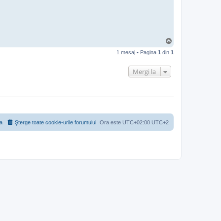
S
u
1 mesaj • Pagina
1
din
1
s
Mergi la
a
Şterge toate cookie-urile forumului
Ora este UTC+02:00 UTC+2