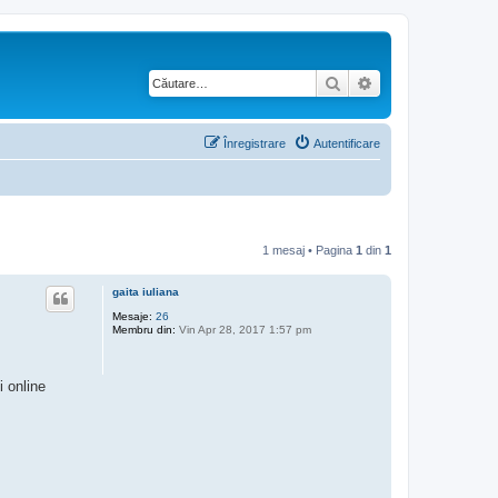
Căutare
Căutare avansată
Înregistrare
Autentificare
1 mesaj • Pagina
1
din
1
gaita iuliana
Mesaje:
26
Membru din:
Vin Apr 28, 2017 1:57 pm
i online