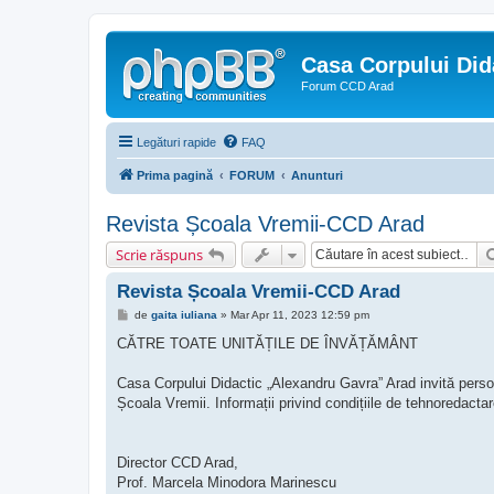
Casa Corpului Did
Forum CCD Arad
Legături rapide
FAQ
Prima pagină
FORUM
Anunturi
Revista Școala Vremii-CCD Arad
Scrie răspuns
Revista Școala Vremii-CCD Arad
M
de
gaita iuliana
»
Mar Apr 11, 2023 12:59 pm
e
s
CĂTRE TOATE UNITĂȚILE DE ÎNVĂȚĂMÂNT
a
j
Casa Corpului Didactic „Alexandru Gavra” Arad invită personal
Școala Vremii. Informații privind condițiile de tehnoredactare
Director CCD Arad,
Prof. Marcela Minodora Marinescu