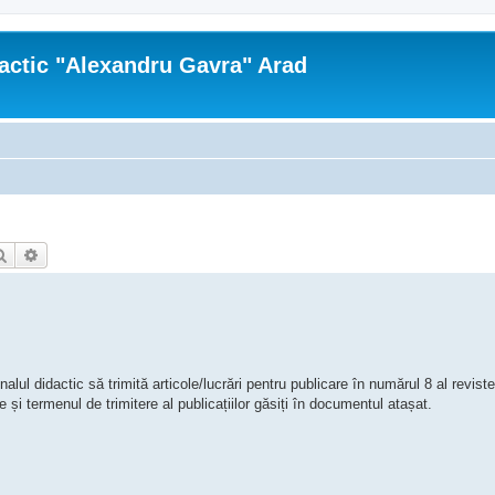
actic "Alexandru Gavra" Arad
Căutare
Căutare avansată
ul didactic să trimită articole/lucrări pentru publicare în numărul 8 al reviste
 și termenul de trimitere al publicațiilor găsiți în documentul atașat.