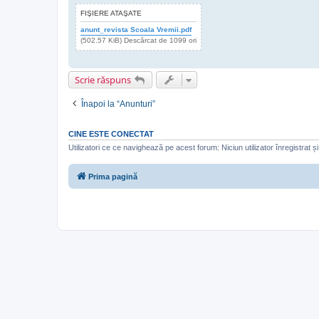
FIŞIERE ATAŞATE
anunt_revista Scoala Vremii.pdf
(502.57 KiB) Descărcat de 1099 ori
Scrie răspuns
Înapoi la “Anunturi”
CINE ESTE CONECTAT
Utilizatori ce ce navighează pe acest forum: Niciun utilizator înregistrat și 
Prima pagină