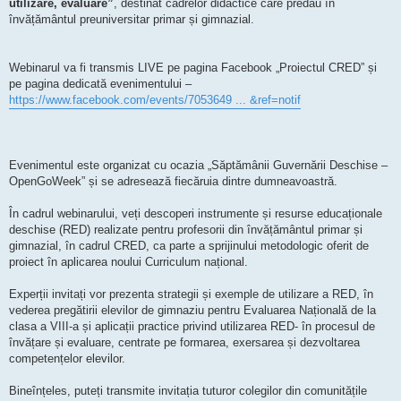
utilizare, evaluare”
, destinat cadrelor didactice care predau în
învățământul preuniversitar primar și gimnazial.
Webinarul va fi transmis LIVE pe pagina Facebook „Proiectul CRED” și
pe pagina dedicată evenimentului –
https://www.facebook.com/events/7053649 ... &ref=notif
Evenimentul este organizat cu ocazia „Săptămânii Guvernării Deschise –
OpenGoWeek” și se adresează fiecăruia dintre dumneavoastră.
În cadrul webinarului, veți descoperi instrumente și resurse educaționale
deschise (RED) realizate pentru profesorii din învățământul primar și
gimnazial, în cadrul CRED, ca parte a sprijinului metodologic oferit de
proiect în aplicarea noului Curriculum național.
Experții invitați vor prezenta strategii și exemple de utilizare a RED, în
vederea pregătirii elevilor de gimnaziu pentru Evaluarea Națională de la
clasa a VIII-a și aplicații practice privind utilizarea RED- în procesul de
învățare și evaluare, centrate pe formarea, exersarea și dezvoltarea
competențelor elevilor.
Bineînțeles, puteți transmite invitația tuturor colegilor din comunitățile