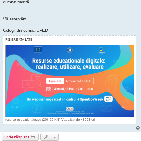
dumnevoastră.
Vă așteptăm.
Colegii din echipa CRED
FIŞIERE ATAŞATE
resurse educationale.jpg (206.26 KiB) Vizualizat de 43963 ori
Scrie răspuns