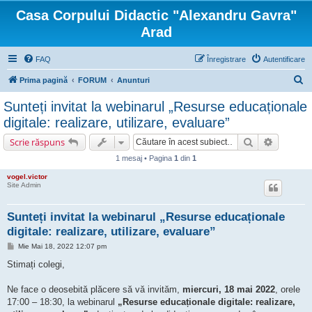
Casa Corpului Didactic "Alexandru Gavra"
Arad
FAQ
Înregistrare
Autentificare
C
Prima pagină
FORUM
Anunturi
ă
Sunteți invitat la webinarul „Resurse educaționale
u
digitale: realizare, utilizare, evaluare”
t
Căutare
Căutare 
Scrie răspuns
a
1 mesaj • Pagina
1
din
1
r
vogel.victor
e
Site Admin
Sunteți invitat la webinarul „Resurse educaționale
digitale: realizare, utilizare, evaluare”
M
Mie Mai 18, 2022 12:07 pm
e
s
Stimați colegi,
a
j
Ne face o deosebită plăcere să vă invităm,
miercuri, 18 mai 2022
, orele
17:00 – 18:30, la webinarul
„Resurse educaționale digitale: realizare,