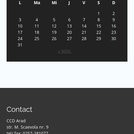
L
Ma
Mi
J
V
S
D
1
2
3
4
5
6
7
8
9
10
11
12
13
14
15
16
17
18
19
20
21
22
23
24
25
26
27
28
29
30
31
« NOV.
Contact
CCD Arad
str. M. Scaevola nr. 9
tel/ fax: 0257-281077