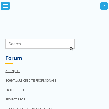
Skip
to
content
Forum
ANUNȚURI
ECHIVALARE CREDITE PROFESIONALE
PROIECT CRED
PROIECT PROF
DECLARATII DE AVERE SI INTERESE