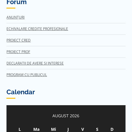
Forum
ANUNȚURI
ECHIVALARE CREDITE PROFESIONALE
PROIECT CRED
PROIECT PROF
DECLARATII DE AVERE SI INTERESE
PROGRAM CU PUBLICUL
Calendar
AUGUST 2026
L
Ma
Mi
J
V
S
D