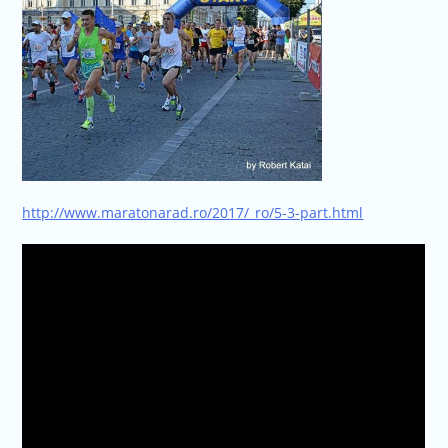
http://www.maratonarad.ro/2017/_ro/5-3-part.html