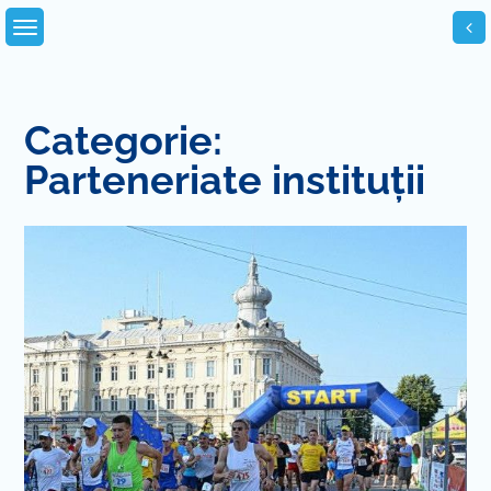
Skip
to
content
Categorie:
Parteneriate instituții