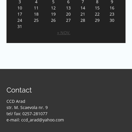
3
4
5
6
7
8
9
10
11
12
13
14
15
16
17
18
19
20
21
22
23
24
25
26
27
28
29
30
31
« NOV.
Contact
CCD Arad
str. M. Scaevola nr. 9
tel/ fax: 0257-281077
e-mail: ccd_arad@yahoo.com