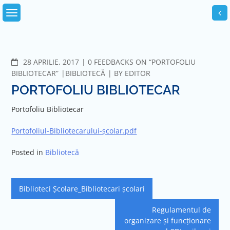
Skip
to
content
COMMENTS
28 APRILIE, 2017
0 FEEDBACKS ON “PORTOFOLIU
BIBLIOTECAR”
BIBLIOTECĂ
BY
EDITOR
PORTOFOLIU BIBLIOTECAR
Portofoliu Bibliotecar
Portofoliul-Bibliotecarului-şcolar.pdf
Posted in
Bibliotecă
Navigare
Biblioteci Şcolare_Bibliotecari şcolari
în
Regulamentul de
articole
organizare și funcționare