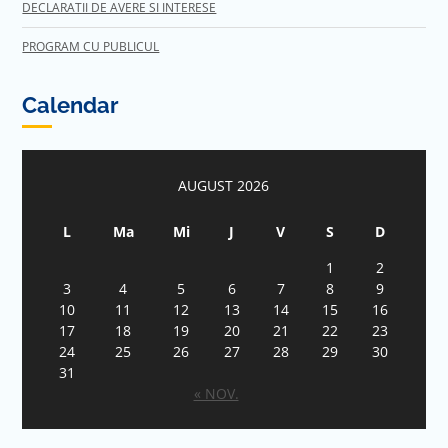
DECLARATII DE AVERE SI INTERESE
PROGRAM CU PUBLICUL
Calendar
AUGUST 2026
L
Ma
Mi
J
V
S
D
1
2
3
4
5
6
7
8
9
10
11
12
13
14
15
16
17
18
19
20
21
22
23
24
25
26
27
28
29
30
31
« NOV.