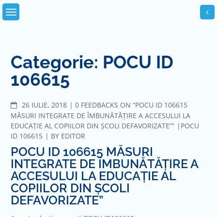
Skip
to
content
Categorie:
POCU ID
106615
COMMENTS
26 IULIE, 2018
0 FEEDBACKS ON “POCU ID 106615
MĂSURI INTEGRATE DE ÎMBUNĂTĂŢIRE A ACCESULUI LA
EDUCAŢIE AL COPIILOR DIN ȘCOLI DEFAVORIZATE””
POCU
ID 106615
BY
EDITOR
POCU ID 106615 MĂSURI
INTEGRATE DE ÎMBUNĂTĂŢIRE A
ACCESULUI LA EDUCAŢIE AL
COPIILOR DIN ȘCOLI
DEFAVORIZATE”