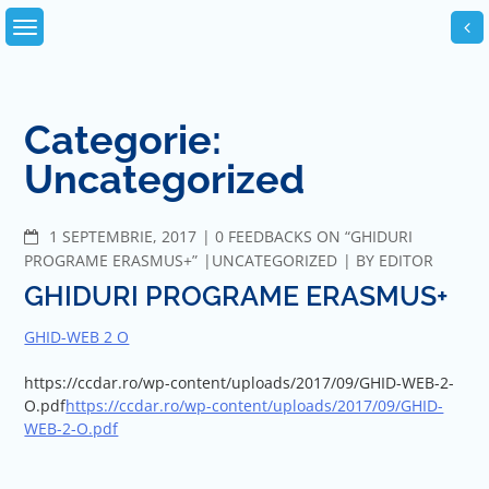
Skip
to
content
Categorie:
Uncategorized
COMMENTS
1 SEPTEMBRIE, 2017
0 FEEDBACKS ON “GHIDURI
PROGRAME ERASMUS+”
UNCATEGORIZED
BY
EDITOR
GHIDURI PROGRAME ERASMUS+
GHID-WEB 2 O
https://ccdar.ro/wp-content/uploads/2017/09/GHID-WEB-2-
O.pdf
https://ccdar.ro/wp-content/uploads/2017/09/GHID-
WEB-2-O.pdf