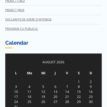
PROIECT CRED
PROIECT PROF
DECLARATII DE AVERE SI INTERESE
PROGRAM CU PUBLICUL
Calendar
AUGUST 2026
L
Ma
Mi
J
V
S
D
1
2
3
4
5
6
7
8
9
10
11
12
13
14
15
16
17
18
19
20
21
22
23
24
25
26
27
28
29
30
31