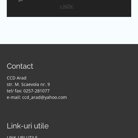
« NOV.
Contact
CCD Arad
str. M. Scaevola nr. 9
tel/ fax: 0257-281077
e-mail: ccd_arad@yahoo.com
Link-uri utile
LINK-URI UTILE