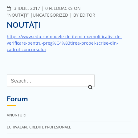
COMMENTS
3 IULIE, 2017
0 FEEDBACKS ON
“NOUTĂȚI”
UNCATEGORIZED
BY
EDITOR
NOUTĂȚI
https://www.edu.ro/modele-de-itemi-exemplificativi-de-
verificare-pentru-preg%C4%83tirea-probei-scrise-din-
cadrul-concursului
Forum
ANUNȚURI
ECHIVALARE CREDITE PROFESIONALE