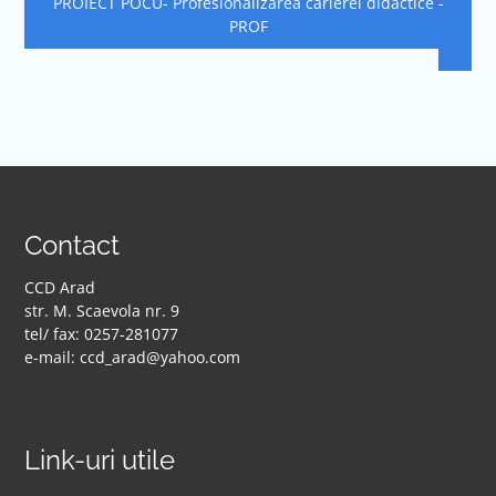
PROIECT POCU- Profesionalizarea carierei didactice -
PROF
Contact
CCD Arad
str. M. Scaevola nr. 9
tel/ fax: 0257-281077
e-mail: ccd_arad@yahoo.com
Link-uri utile