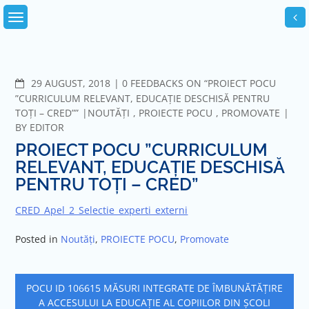
Skip
to
content
COMMENTS
29 AUGUST, 2018
0 FEEDBACKS ON “PROIECT POCU
”CURRICULUM RELEVANT, EDUCAȚIE DESCHISĂ PENTRU
TOȚI – CRED””
NOUTĂȚI
,
PROIECTE POCU
,
PROMOVATE
BY
EDITOR
PROIECT POCU ”CURRICULUM
RELEVANT, EDUCAȚIE DESCHISĂ
PENTRU TOȚI – CRED”
CRED_Apel_2_Selectie_experti_externi
Posted in
Noutăți
,
PROIECTE POCU
,
Promovate
Navigare
POCU ID 106615 MĂSURI INTEGRATE DE ÎMBUNĂTĂŢIRE
în
A ACCESULUI LA EDUCAŢIE AL COPIILOR DIN ȘCOLI