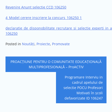
Revenire Anunt selectie CCD 106250
4_Model cerere inscriere la concurs_106250 1
declaratie_de_disponobilitate_recrutare_si_selectie_experti_in
106250
Posted in
Noutăți
,
Proiecte
,
Promovate
Navigare
PROACȚIUNE PENTRU O COMUNITATE EDUCAȚIONALĂ
în
MULTIPROFESIONALĂ – ProACTIV
articole
Programare Interviu in
cadrul apelului de
selectie POCU Profesori
Motivati în școli
defavorizate ID 106247