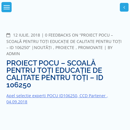
Skip
to
content
COMMENTS
12 IULIE, 2018
0 FEEDBACKS ON “PROIECT POCU –
SCOALĂ PENTRU TOȚI EDUCAȚIE DE CALITATE PENTRU TOȚI
– ID 106250”
NOUTĂȚI
,
PROIECTE
,
PROMOVATE
BY
ADMIN
PROIECT POCU – SCOALĂ
PENTRU TOȚI EDUCAȚIE DE
CALITATE PENTRU TOȚI – ID
106250
Apel selectie experti POCU ID106250, CCD Partener ,
04.09.2018