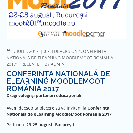
COMMENTS
7 IULIE, 2017
0 FEEDBACKS ON “CONFERINȚA
NAȚIONALĂ DE ELEARNING MOODLEMOOT ROMÂNIA
2017”
RECENTE
BY
ADMIN
CONFERINȚA NAȚIONALĂ DE
ELEARNING MOODLEMOOT
ROMÂNIA 2017
Dragi colegi și parteneri educaționali,
Avem deosebita plăcere să vă invităm la
Conferința
Națională de eLearning MoodleMoot România 2017
Perioada:
23-25 august, București