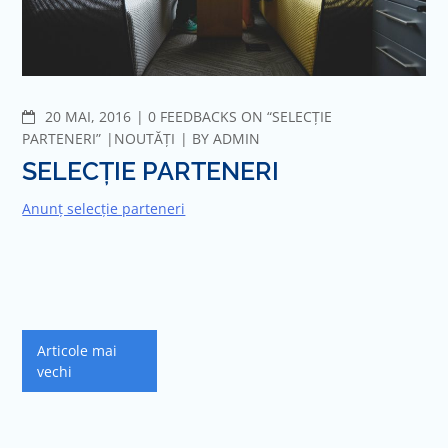
COMMENTS
20 MAI, 2016
0 FEEDBACKS ON “SELECȚIE
PARTENERI”
NOUTĂȚI
BY
ADMIN
SELECȚIE PARTENERI
Anunț selecție parteneri
Navigare
Articole mai
în
vechi
articole