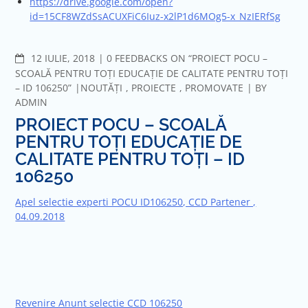
https://drive.google.com/open?
id=15CF8WZdSsACUXFiC6Iuz-x2lP1d6MOg5-x_NzIERfSg
COMMENTS
12 IULIE, 2018
0 FEEDBACKS ON “PROIECT POCU –
SCOALĂ PENTRU TOȚI EDUCAȚIE DE CALITATE PENTRU TOȚI
– ID 106250”
NOUTĂȚI
,
PROIECTE
,
PROMOVATE
BY
ADMIN
PROIECT POCU – SCOALĂ
PENTRU TOȚI EDUCAȚIE DE
CALITATE PENTRU TOȚI – ID
106250
Apel selectie experti POCU ID106250, CCD Partener ,
04.09.2018
Revenire Anunt selectie CCD 106250