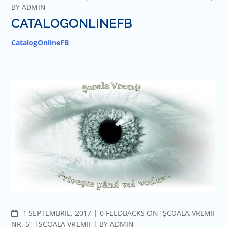
BY
ADMIN
CATALOGONLINEFB
CatalogOnlineFB
COMMENTS
1 SEPTEMBRIE, 2017
0 FEEDBACKS ON “ȘCOALA VREMII
NR. 5”
ȘCOALA VREMII
BY
ADMIN