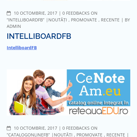
COMMENTS
10 OCTOMBRIE, 2017
0 FEEDBACKS ON
“INTELLIBOARDFB”
NOUTĂȚI
,
PROMOVATE
,
RECENTE
BY
ADMIN
INTELLIBOARDFB
IntelliboardFB
COMMENTS
10 OCTOMBRIE, 2017
0 FEEDBACKS ON
“CATALOGONLINEFB”
NOUTĂȚI
,
PROMOVATE
,
RECENTE