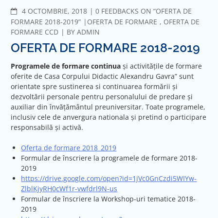
COMMENTS
4 OCTOMBRIE, 2018
0 FEEDBACKS ON “OFERTA DE
FORMARE 2018-2019”
OFERTA DE FORMARE
,
OFERTA DE
FORMARE CCD
BY
ADMIN
OFERTA DE FORMARE 2018-2019
Programele de formare continua
și activitățile de formare
oferite de Casa Corpului Didactic Alexandru Gavra” sunt
orientate spre sustinerea si continuarea formării și
dezvoltării personale pentru personalului de predare și
auxiliar din învățământul preuniversitar. Toate programele,
inclusiv cele de anvergura nationala și pretind o participare
responsabilă și activă.
Oferta de formare 2018_2019
Formular de înscriere la programele de formare 2018-
2019
https://drive.google.com/open?id=1jVc0GnCzdi5WIYw-
ZlblKjyRH0cWf1r-vwfdrl9N-us
Formular de înscriere la Workshop-uri tematice 2018-
2019