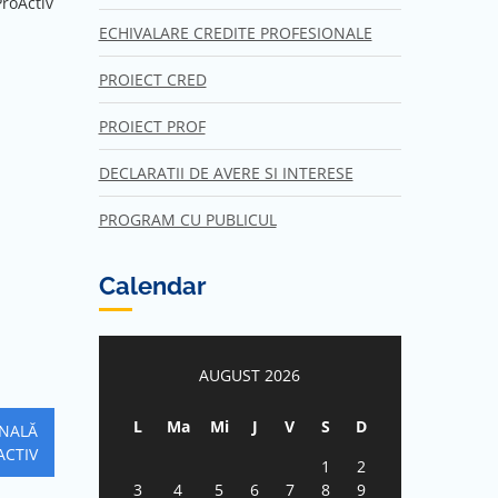
ProActiv
ECHIVALARE CREDITE PROFESIONALE
PROIECT CRED
PROIECT PROF
DECLARATII DE AVERE SI INTERESE
PROGRAM CU PUBLICUL
Calendar
AUGUST 2026
L
Ma
Mi
J
V
S
D
NALĂ
ACTIV
1
2
3
4
5
6
7
8
9