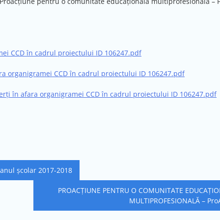
 Proacțiune pentru o comunitate educațională multiprofesională – 
amei CCD în cadrul proiectului ID 106247.pdf
fara organigramei CCD în cadrul proiectului ID 106247.pdf
perți în afara organigramei CCD în cadrul proiectului ID 106247.pdf
anul școlar 2017-2018
PROACȚIUNE PENTRU O COMUNITATE EDUCAȚIO
MULTIPROFESIONALĂ – Pro