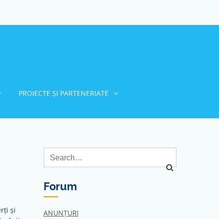
PROIECTE ȘI PARTENERIATE
Forum
ți și
ANUNȚURI