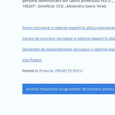
personal administrativ din cadrul proiectului POCU ,,
106247”, beneficiar CCD ,,Alexandru Gavra ”Arad.
Anunț recrutare și selecție experți în afara organigr
Cerere de inscriere recrutare și selecție experți în a
Declarație de disponobilitate recrutare și selecție ex
Site Proiect
Posted in
Proiecte
,
PROIECTE POCU
Navigare
Analiza impactului programelor de formare pentru 
în
articole