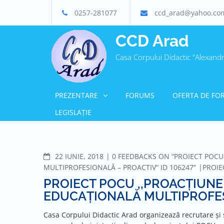
Skip
0257-281077
ccd_arad@yahoo.co
to
content
CCD Arad
Casa Corpului Didactic "Alexand
PREZENTARE
FORUMS
OFERTA DE FO
LEGISLAȚIE
COMMENTS
22 IUNIE, 2018
0 FEEDBACKS ON “PROIECT POC
MULTIPROFESIONALĂ – PROACTIV” ID 106247”
PROIE
PROIECT POCU ,,PROACȚIUN
EDUCAȚIONALĂ MULTIPROFESI
Casa Corpului Didactic Arad organizează recrutare și 