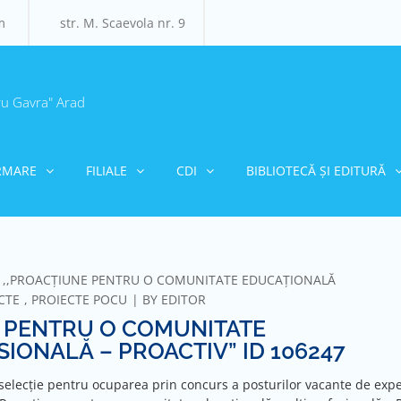
m
str. M. Scaevola nr. 9
ru Gavra" Arad
RMARE
FILIALE
CDI
BIBLIOTECĂ ȘI EDITURĂ
U ,,PROACȚIUNE PENTRU O COMUNITATE EDUCAȚIONALĂ
CTE
,
PROIECTE POCU
BY
EDITOR
E PENTRU O COMUNITATE
ONALĂ – PROACTIV” ID 106247
selecție pentru ocuparea prin concurs a posturilor vacante de exper