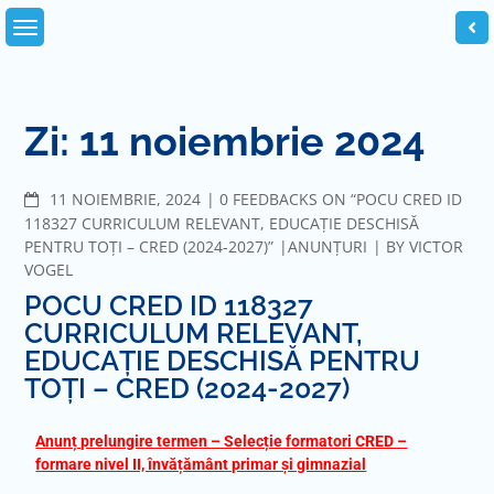
Zi:
11 noiembrie 2024
11 NOIEMBRIE, 2024
0 FEEDBACKS ON “POCU CRED ID
118327 CURRICULUM RELEVANT, EDUCAȚIE DESCHISĂ
PENTRU TOȚI – CRED (2024-2027)”
ANUNȚURI
BY
VICTOR
VOGEL
POCU CRED ID 118327
CURRICULUM RELEVANT,
EDUCAȚIE DESCHISĂ PENTRU
TOȚI – CRED (2024-2027)
Anunț prelungire termen – Selecție formatori CRED –
formare nivel II, învățământ primar și gimnazial